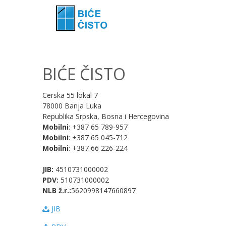
BIĆE ČISTO
Cerska 55 lokal 7
78000 Banja Luka
Republika Srpska, Bosna i Hercegovina
Mobilni
: +387 65 789-957
Mobilni
: +387 65 045-712
Mobilni
: +387 66 226-224
JIB:
4510731000002
PDV:
510731000002
NLB ž.r.:
5620998147660897
JIB