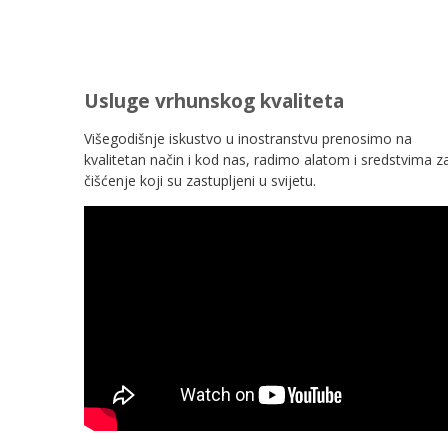
Usluge vrhunskog kvaliteta
Višegodišnje iskustvo u inostranstvu prenosimo na
kvalitetan način i kod nas, radimo alatom i sredstvima z
čišćenje koji su zastupljeni u svijetu.