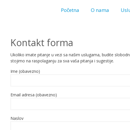
Početna
O nama
Usl
Kontakt forma
Ukoliko imate pitanje u vezi sa našim uslugama, budite slobod
stojimo na raspolaganju za sva vaša pitanja i sugestije.
Ime (obavezno)
Email adresa (obavezno)
Naslov