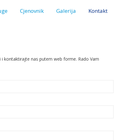
uge
Cjenovnik
Galerija
Kontakt
ni i kontaktirajte nas putem web forme. Rado Vam